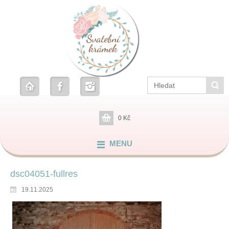
0
Kč
MENU
dsc04051-fullres
19.11.2025